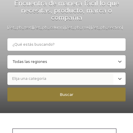
Encuentra de manera fácil lo que
necesitas, producto, marca o
compañia
[/et_pb_text][/et_pb_column] [/et_pb_row] [/et_pb_section]
Elija una categoría
Buscar