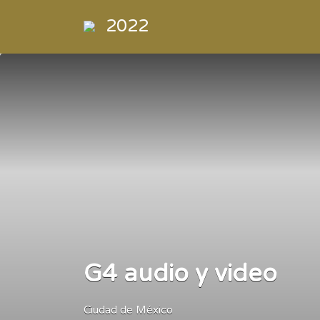
Buscar
2022
por:
Directorio
de la
Industria de
la
Electrónica
de
Consumo y
Comercial
G4 audio y video
Ciudad de México