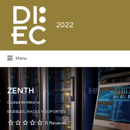
Buscar
por:
2022
Menu
Directorio de la Industria de la
Electrónica de Consumo y Comercial
ZENTH
Ciudad de México
MUEBLES, RACKS Y SOPORTES
0 Reviews