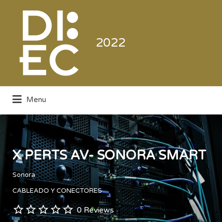
Buscar
por:
2022
Menu
Directorio de la Industria de la
Electrónica de Consumo y Comercial
X PERTS AV- SONORA SMART
Sonora
CABLEADO Y CONECTORES
0 Reviews