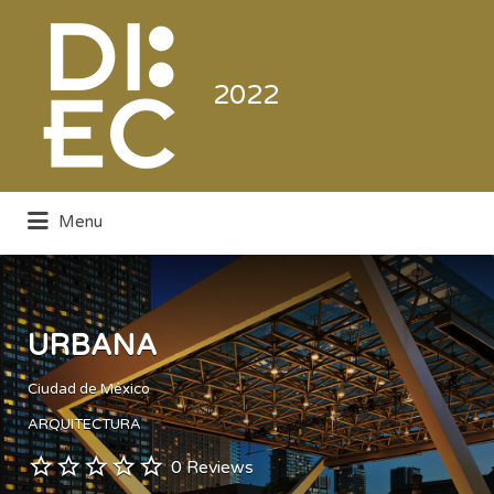
Buscar
por:
2022
Menu
Directorio de la Industria de la
Electrónica de Consumo y Comercial
URBANA
Ciudad de México
ARQUITECTURA
0 Reviews