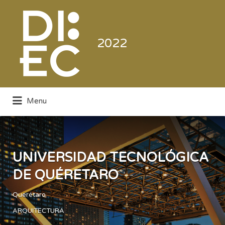
Buscar
por:
2022
Menu
Directorio de la Industria de la
Electrónica de Consumo y Comercial
UNIVERSIDAD TECNOLÓGICA
DE QUÉRETARO
Querétaro
ARQUITECTURA