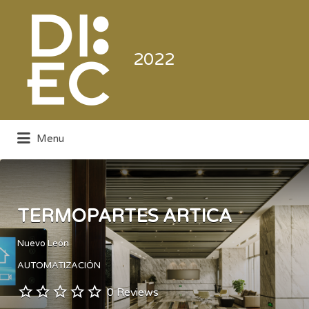
Buscar
por:
2022
Menu
Directorio de la Industria de la
Electrónica de Consumo y Comercial
TERMOPARTES ARTICA
Nuevo León
AUTOMATIZACIÓN
0 Reviews