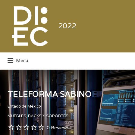
Buscar
por:
2022
Menu
Directorio de la Industria de la
Electrónica de Consumo y Comercial
TELEFORMA SABINO
Estado de México
MUEBLES, RACKS Y SOPORTES
0 Reviews