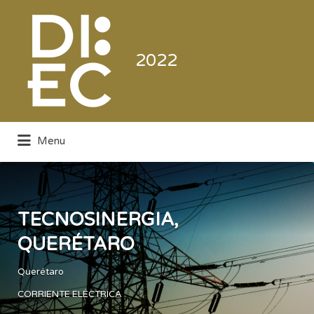
Buscar
por:
2022
Menu
Directorio de la Industria de la
Electrónica de Consumo y Comercial
TECNOSINERGIA,
QUERÉTARO
Querétaro
CORRIENTE ELÉCTRICA