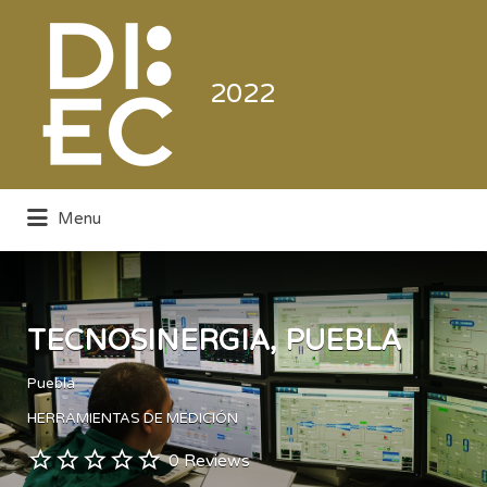
Buscar
por:
2022
Menu
Directorio de la Industria de la
Electrónica de Consumo y Comercial
TECNOSINERGIA, PUEBLA
Puebla
HERRAMIENTAS DE MEDICIÓN
0 Reviews