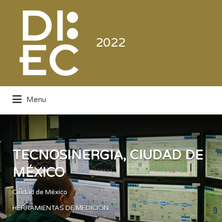
Buscar
por:
2022
Menu
Directorio de la Industria de la
Electrónica de Consumo y Comercial
TECNOSINERGIA, CIUDAD DE
MÉXICO
Ciudad de México
HERRAMIENTAS DE MEDICIÓN