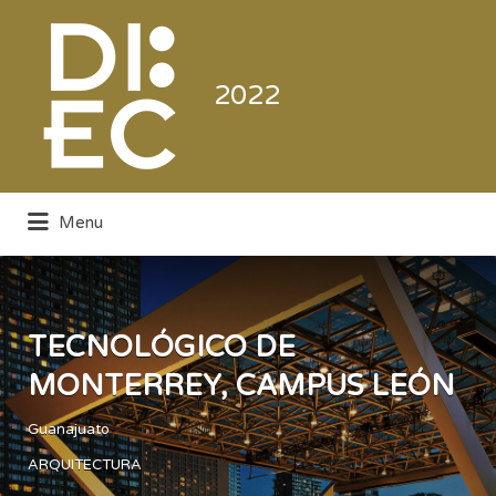
Buscar
por:
2022
Menu
Directorio de la Industria de la
Electrónica de Consumo y Comercial
TECNOLÓGICO DE
MONTERREY, CAMPUS LEÓN
Guanajuato
ARQUITECTURA