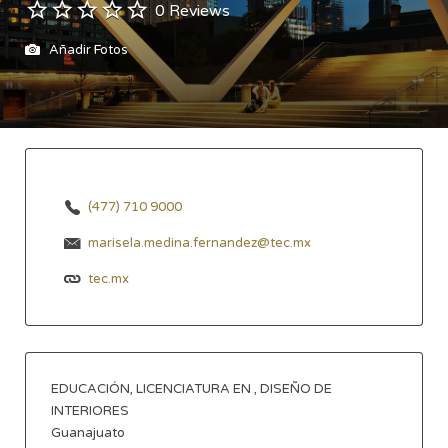
0 Reviews
Añadir Fotos
(477) 710 9000
marisela.medina.fernandez@tec.mx
tec.mx
EDUCACIÓN, LICENCIATURA EN , DISEÑO DE
INTERIORES
Guanajuato