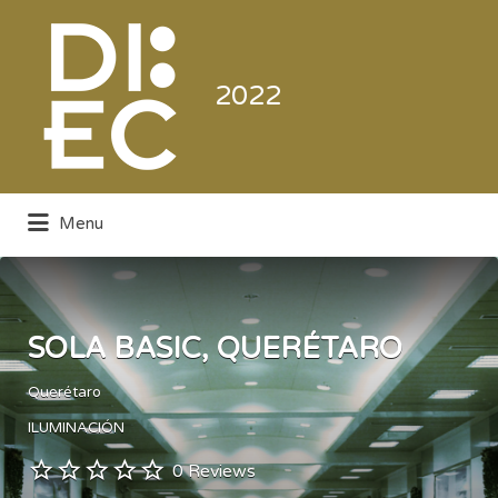
Buscar
por:
2022
Menu
Directorio de la Industria de la
Electrónica de Consumo y Comercial
SOLA BASIC, QUERÉTARO
Querétaro
ILUMINACIÓN
0 Reviews