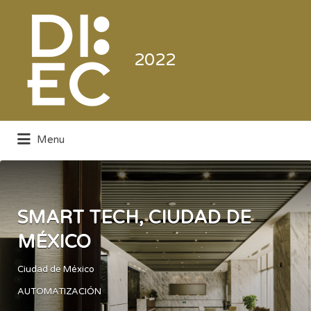
Buscar
por:
2022
Menu
Directorio de la Industria de la
Electrónica de Consumo y Comercial
SMART TECH, CIUDAD DE
MÉXICO
Ciudad de México
AUTOMATIZACIÓN