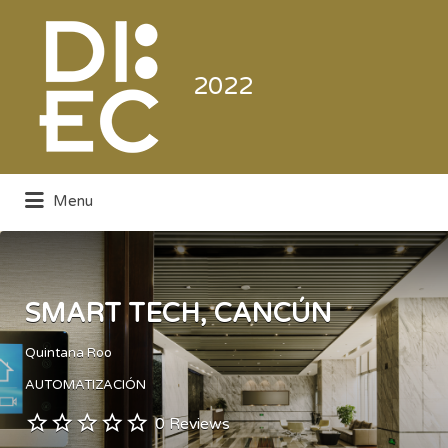
Buscar
por:
2022
Menu
Directorio de la Industria de la
Electrónica de Consumo y Comercial
SMART TECH, CANCÚN
Quintana Roo
AUTOMATIZACIÓN
0 Reviews