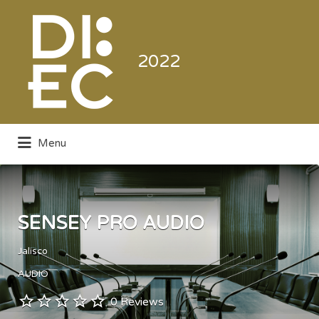
Buscar
por:
2022
Menu
Directorio de la Industria de la
Electrónica de Consumo y Comercial
SENSEY PRO AUDIO
Jalisco
AUDIO
0 Reviews