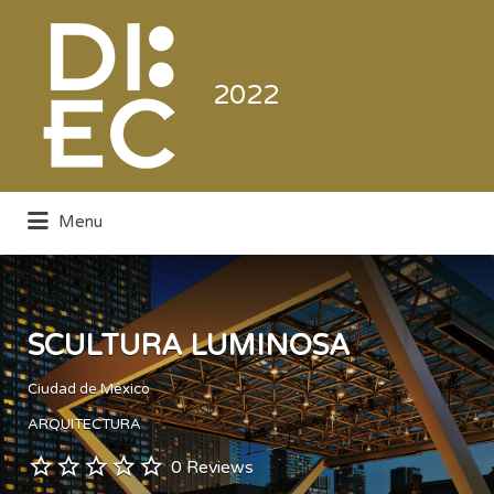
Buscar
por:
2022
Menu
Directorio de la Industria de la
Electrónica de Consumo y Comercial
SCULTURA LUMINOSA
Ciudad de México
ARQUITECTURA
0 Reviews