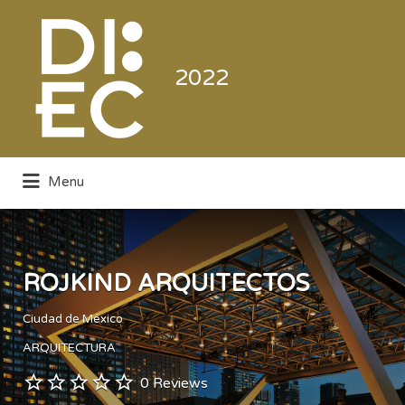
Buscar
por:
2022
Menu
Directorio de la Industria de la
Electrónica de Consumo y Comercial
ROJKIND ARQUITECTOS
Ciudad de México
ARQUITECTURA
0 Reviews