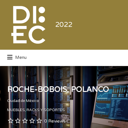
Buscar
por:
2022
Menu
Directorio de la Industria de la
Electrónica de Consumo y Comercial
ROCHE-BOBOIS, POLANCO
Ciudad de México
MUEBLES, RACKS Y SOPORTES
0 Reviews