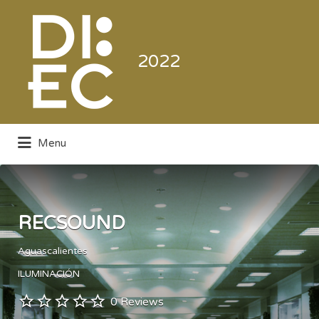
Buscar
por:
2022
Menu
Directorio de la Industria de la
Electrónica de Consumo y Comercial
RECSOUND
Aguascalientes
ILUMINACIÓN
0 Reviews