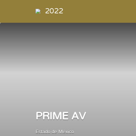
Buscar
2022
por:
Directorio
de la
Industria de
la
Electrónica
de
Consumo y
Comercial
PRIME AV
Estado de México