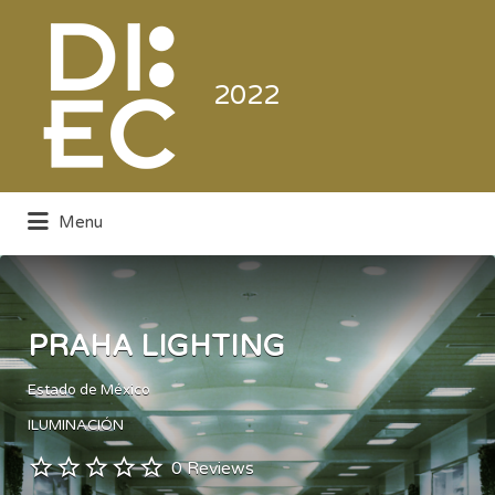
Buscar
por:
2022
Menu
Directorio de la Industria de la
Electrónica de Consumo y Comercial
PRAHA LIGHTING
Estado de México
ILUMINACIÓN
0 Reviews