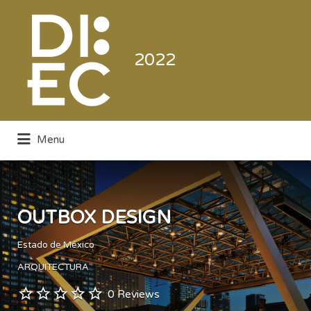
Buscar
por:
2022
Menu
Directorio de la Industria de la
Electrónica de Consumo y Comercial
OUTBOX DESIGN
Estado de México
ARQUITECTURA
0 Reviews