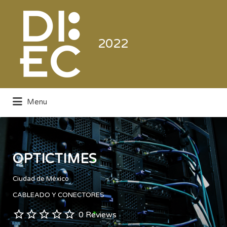
Buscar
por:
2022
Menu
Directorio de la Industria de la
Electrónica de Consumo y Comercial
OPTICTIMES
Ciudad de México
CABLEADO Y CONECTORES
0 Reviews