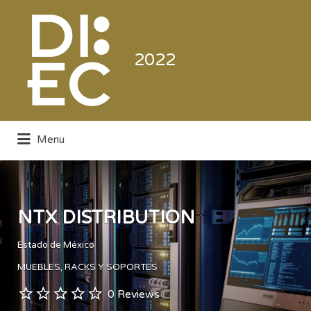
Buscar
por:
2022
Menu
Directorio de la Industria de la
Electrónica de Consumo y Comercial
NTX DISTRIBUTION
Estado de México
MUEBLES, RACKS Y SOPORTES
0 Reviews