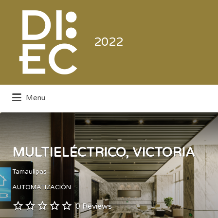
Buscar
por:
2022
Menu
Directorio de la Industria de la
Electrónica de Consumo y Comercial
MULTIELÉCTRICO, VICTORIA
Tamaulipas
AUTOMATIZACIÓN
0 Reviews