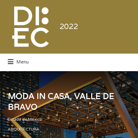
Buscar
por:
2022
Menu
Directorio de la Industria de la
Electrónica de Consumo y Comercial
MODA IN CASA, VALLE DE
BRAVO
Estado de México
ARQUITECTURA