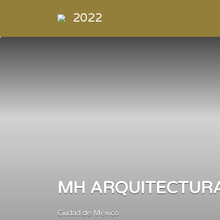
Buscar
2022
por:
Directorio
de la
Industria de
la
Electrónica
de
Consumo y
Comercial
MH ARQUITECTURA
Ciudad de México