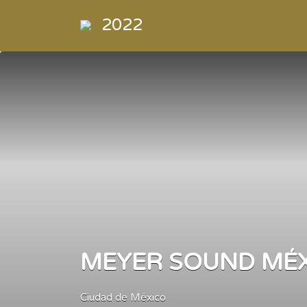
Buscar
2022
por:
Directorio
de la
Industria de
la
Electrónica
de
Consumo y
Comercial
MEYER SOUND MÉ
Ciudad de México