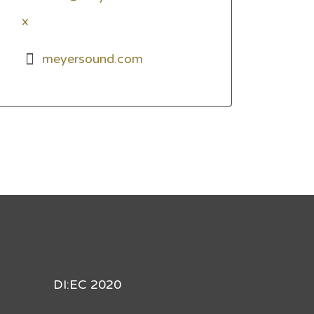
x
meyersound.com
DI:EC 2020