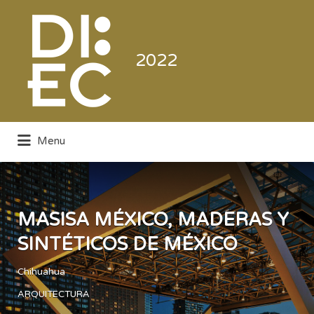
Buscar
por:
2022
Menu
Directorio de la Industria de la
Electrónica de Consumo y Comercial
MASISA MÉXICO, MADERAS Y
SINTÉTICOS DE MÉXICO
Chihuahua
ARQUITECTURA