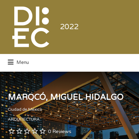
Buscar
por:
2022
Menu
Directorio de la Industria de la
Electrónica de Consumo y Comercial
MARQCÓ, MIGUEL HIDALGO
Ciudad de México
ARQUITECTURA
0 Reviews