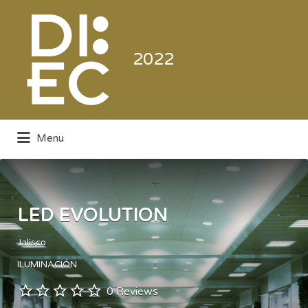
Buscar
por:
2022
Menu
Directorio de la Industria de la
Electrónica de Consumo y Comercial
LED EVOLUTION
Jalisco
ILUMINACIÓN
0 Reviews