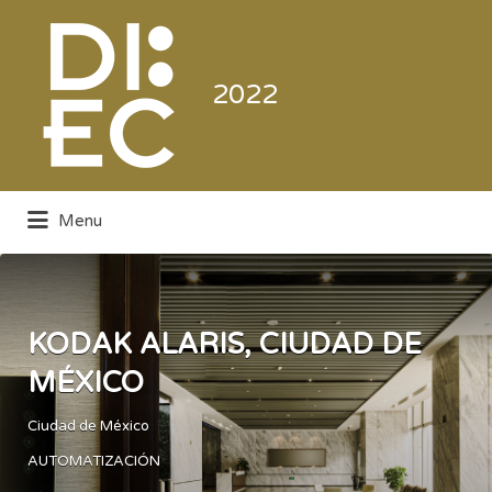
Buscar
por:
2022
Menu
Directorio de la Industria de la
Electrónica de Consumo y Comercial
KODAK ALARIS, CIUDAD DE
MÉXICO
Ciudad de México
AUTOMATIZACIÓN