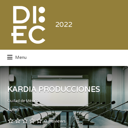
Buscar
por:
2022
Menu
Directorio de la Industria de la
Electrónica de Consumo y Comercial
KARDIA PRODUCCIONES
Ciudad de México
AUDIO
0 Reviews