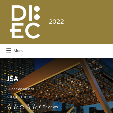
Buscar
por:
2022
Menu
Directorio de la Industria de la
Electrónica de Consumo y Comercial
JSA
Ciudad de México
ARQUITECTURA
0 Reviews