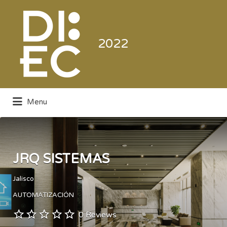
Buscar
por:
2022
Menu
Directorio de la Industria de la
Electrónica de Consumo y Comercial
JRQ SISTEMAS
Jalisco
AUTOMATIZACIÓN
0 Reviews