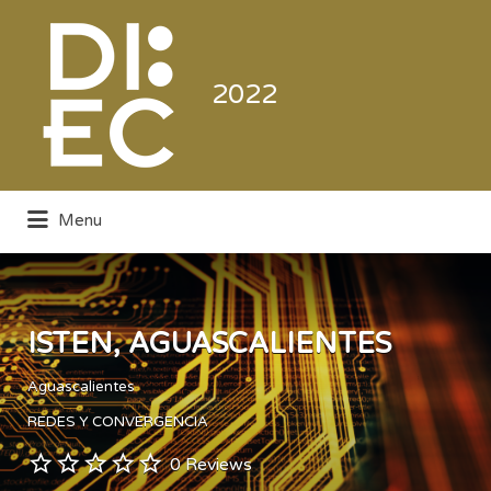
Buscar
por:
2022
Menu
Directorio de la Industria de la
Electrónica de Consumo y Comercial
ISTEN, AGUASCALIENTES
Aguascalientes
REDES Y CONVERGENCIA
0 Reviews