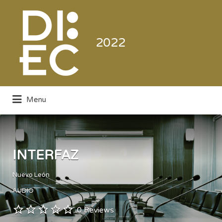
Buscar
por:
2022
Menu
Directorio de la Industria de la
Electrónica de Consumo y Comercial
INTERFAZ
Nuevo León
AUDIO
0 Reviews