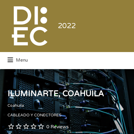
Buscar
por:
2022
Menu
Directorio de la Industria de la
Electrónica de Consumo y Comercial
ILUMINARTE, COAHUILA
Coahuila
CABLEADO Y CONECTORES
0 Reviews