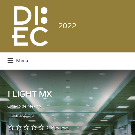
Buscar
por:
2022
Menu
Directorio de la Industria de la
Electrónica de Consumo y Comercial
I LIGHT MX
Estado de México
ILUMINACIÓN
0 Reviews