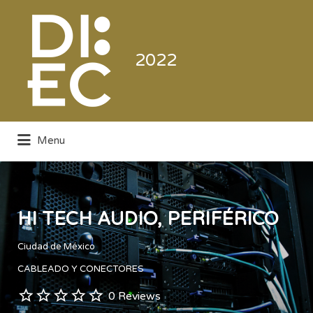
Buscar
por:
2022
Menu
Directorio de la Industria de la
Electrónica de Consumo y Comercial
HI TECH AUDIO, PERIFÉRICO
Ciudad de México
CABLEADO Y CONECTORES
0 Reviews