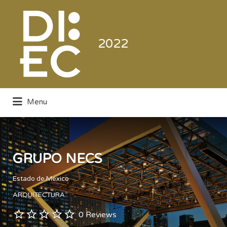
Buscar
por:
2022
Menu
Directorio de la Industria de la
Electrónica de Consumo y Comercial
GRUPO NECS
Estado de México
ARQUITECTURA
0 Reviews