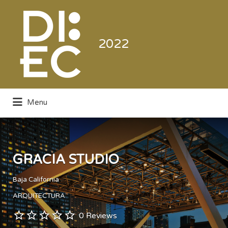
Buscar
por:
2022
Menu
Directorio de la Industria de la
Electrónica de Consumo y Comercial
GRACIA STUDIO
Baja California
ARQUITECTURA
0 Reviews