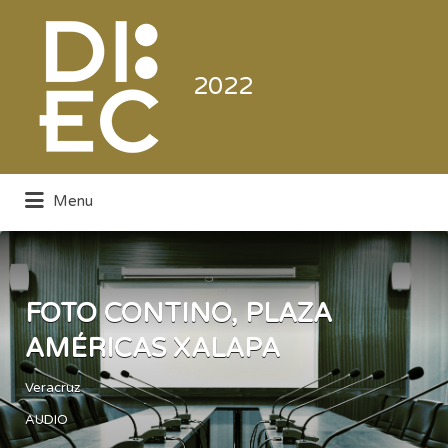
Buscar
por:
2022
Menu
Directorio de la Industria de la
Electrónica de Consumo y Comercial
FOTO CONTINO, PLAZA
AMÉRICAS XALAPA
Veracruz
AUDIO