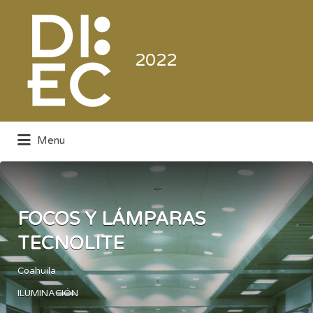
Buscar
por:
2022
Menu
Directorio de la Industria de la
Electrónica de Consumo y Comercial
FOCOS Y LÁMPARAS
TECNOLITE
Coahuila
ILUMINACIÓN