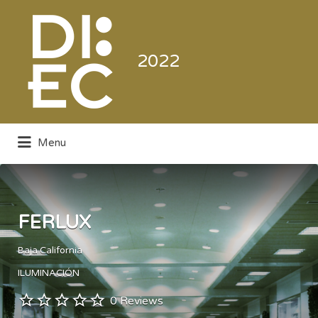
Buscar
por:
2022
Menu
Directorio de la Industria de la
Electrónica de Consumo y Comercial
FERLUX
Baja California
ILUMINACIÓN
0 Reviews