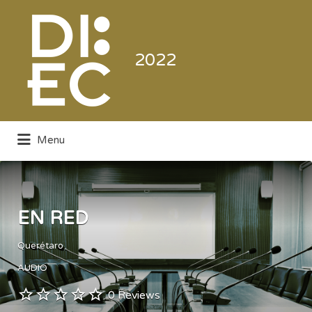
Buscar
por:
2022
Menu
Directorio de la Industria de la
Electrónica de Consumo y Comercial
EN RED
Querétaro
AUDIO
0 Reviews