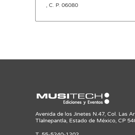
, C. P. 06080
Avenida de los Jinetes N.47, Col. Las A
Tlalnepantla, Estado de México, CP 5
T. 55-5240-1202