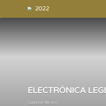
Buscar
2022
por:
Directorio
de la
Industria de
la
Electrónica
de
Consumo y
Comercial
ELECTRÓNICA LEG
Ciudad de México