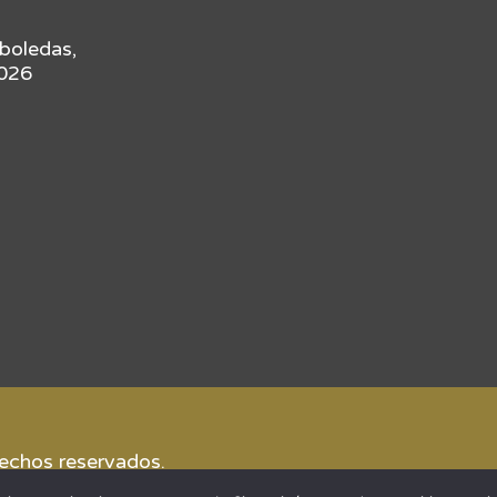
rboledas,
4026
rechos reservados.