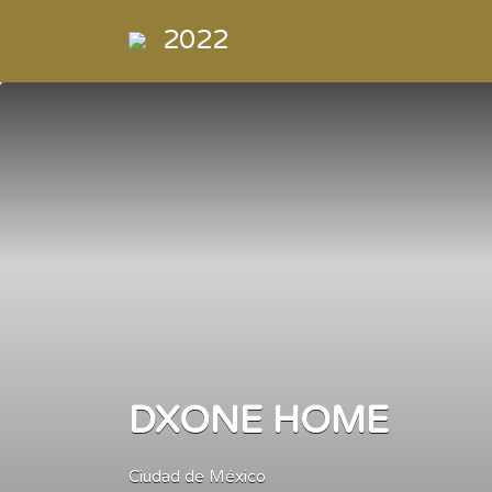
Buscar
2022
por:
Directorio
de la
Industria de
la
Electrónica
de
Consumo y
Comercial
DXONE HOME
Ciudad de México