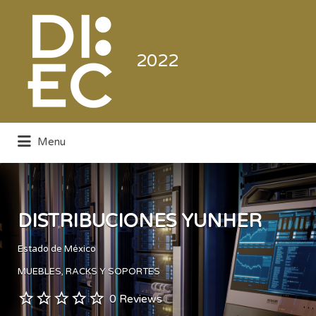
Buscar
por:
2022
Menu
Directorio de la Industria de la
Electrónica de Consumo y Comercial
DISTRIBUCIONES YUNHER
Estado de México
MUEBLES, RACKS Y SOPORTES
0 Reviews